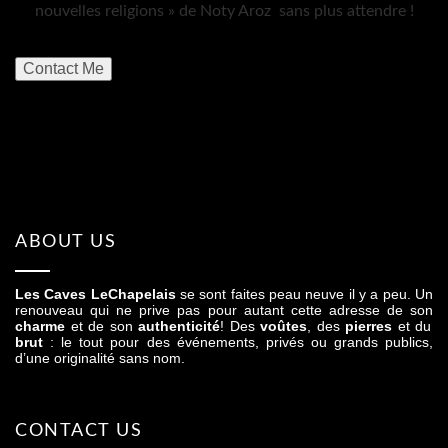
nouvelles religions » de Noty Aroz sans plus attendre !
Contact Me
ABOUT US
Les Caves LeChapelais
se sont faites peau neuve il y a peu. Un
renouveau qui ne prive pas pour autant cette adresse de son
charme
et de son
authenticité
! Des
voûtes
, des
pierres
et du
brut
: le tout pour des événements, privés ou grands publics,
d’une originalité sans nom.
CONTACT US