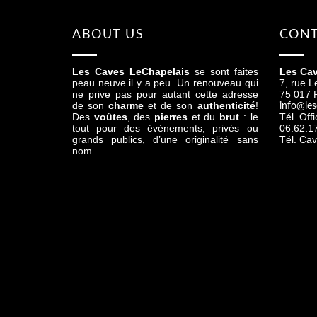
ABOUT US
CONT
Les Caves LeChapelais
se sont faites
Les Cav
peau neuve il y a peu. Un renouveau qui
7, rue L
ne prive pas pour autant cette adresse
75 017 P
de son
charme
et de son
authenticité
!
info@les
Des
voûtes
, des
pierres
et du
brut
: le
Tél. Off
tout pour des événements, privés ou
06.62.1
grands publics, d’une originalité sans
Tél. Cav
nom.