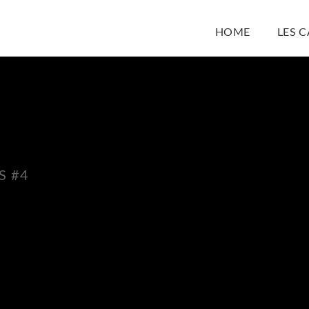
HOME
LES 
S #4