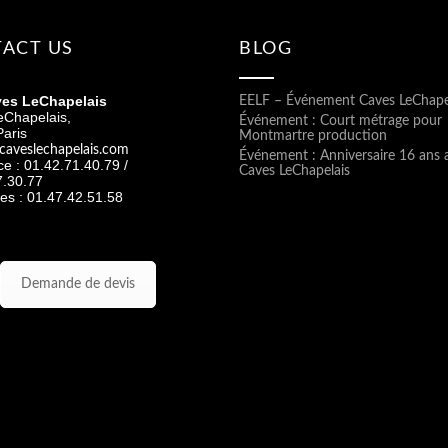
ACT US
BLOG
es LeChapelais
EELF – Événement Caves LeChape
eChapelais,
Événement : Court métrage pour
aris
Montmartre production
caveslechapelais.com
Événement : Anniversaire 16 ans 
ice : 01.42.71.40.79 /
Caves LeChapelais
7.30.77
es : 01.47.42.51.58
Demande de devis