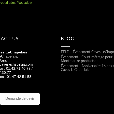
 youtube
,
Youtube
ACT US
BLOG
es LeChapelais
EELF – Événement Caves LeChape
eChapelais,
Événement : Court métrage pour
aris
Montmartre production
caveslechapelais.com
Événement : Anniversaire 16 ans 
ice : 01.42.71.40.79 /
Caves LeChapelais
7.30.77
es : 01.47.42.51.58
Demande de devis