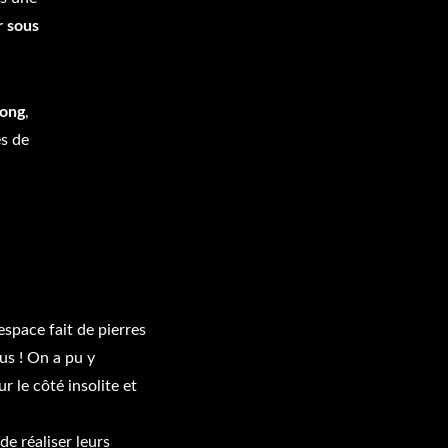
r sous
Long
,
s de
espace fait de pierres
ous ! On a pu y
 le côté insolite et
 de réaliser leurs