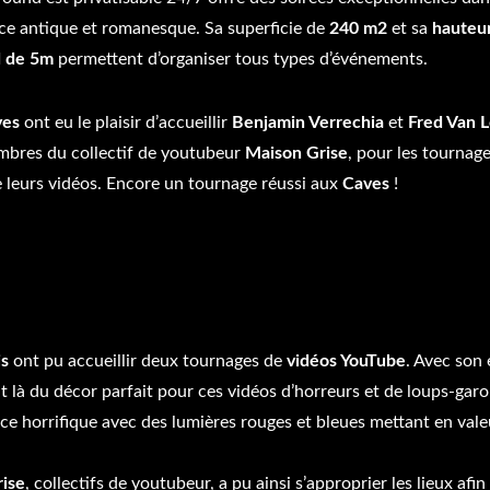
e antique et romanesque. Sa superficie de
240 m2
et sa
hauteu
d de 5m
permettent d’organiser tous types d’événements.
ves
ont eu le plaisir d’accueillir
Benjamin Verrechia
et
Fred Van 
bres du collectif de youtubeur
Maison Grise
, pour les
tournage
 leurs vidéos. Encore un tournage réussi aux
Caves
!
is
ont pu accueillir deux tournages de
vidéos YouTube
. Avec son 
sait là du décor parfait pour ces vidéos d’horreurs et de loups-gar
e horrifique avec des lumières rouges et bleues mettant en valeur
ise
, collectifs de youtubeur, a pu ainsi s’approprier les lieux afin