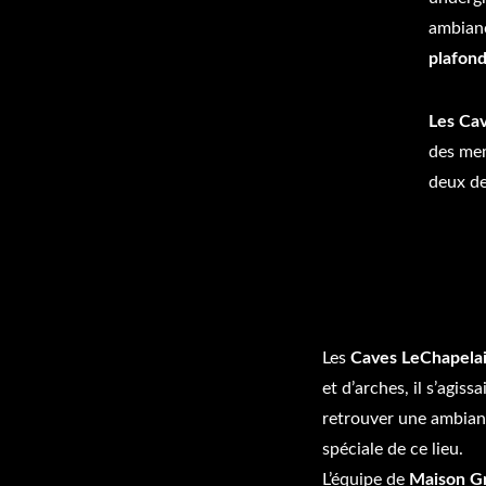
ambianc
plafon
Les Ca
des mem
deux de
Les
Caves LeChapela
et d’arches, il s’agis
retrouver une ambianc
spéciale de ce lieu.
L’équipe de
Maison Gr