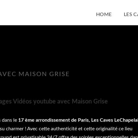
HOME
LES 
AVEC MAISON GRISE
ages Vidéos youtube avec Maison Grise
 dans le
17 ème arrondissement de Paris, Les Caves LeChapela
su charmer ! Avec cette authenticité et cette originalité ce lieu
ound est privatisable 24/7 offre des soirées exceptionnelles da