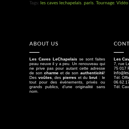
Tags:
les caves lechapelais
,
paris
,
Tournage
,
Vidéo
ABOUT US
CONT
Les Caves LeChapelais
se sont faites
Les Cav
peau neuve il y a peu. Un renouveau qui
7, rue L
ne prive pas pour autant cette adresse
75 017 P
de son
charme
et de son
authenticité
!
info@les
Des
voûtes
, des
pierres
et du
brut
: le
Tél. Off
tout pour des événements, privés ou
06.62.1
grands publics, d’une originalité sans
Tél. Cav
nom.