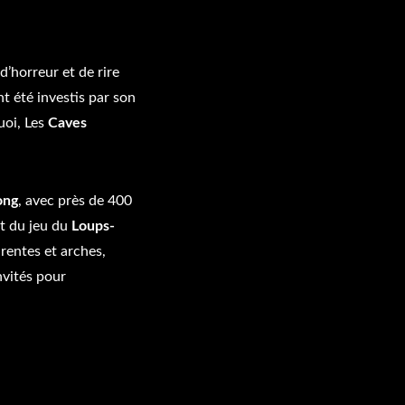
’horreur et de rire
nt été investis par son
uoi, Les
Caves
ong
, avec près de 400
ait du jeu du
Loups-
rentes et arches,
nvités pour