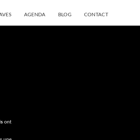
CAVES
AGENDA
BLOG
CONTACT
is
ont
ns une